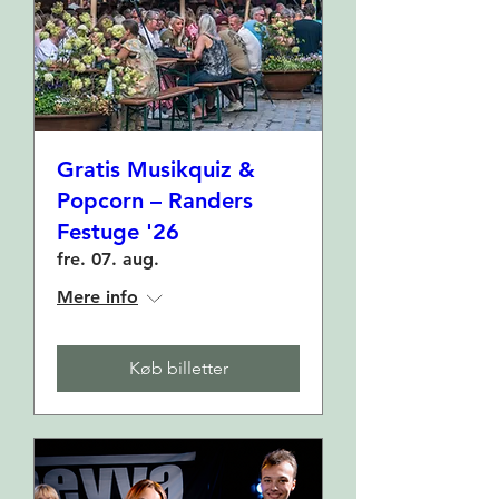
Gratis Musikquiz &
Popcorn – Randers
Festuge '26
fre. 07. aug.
Mere info
Køb billetter