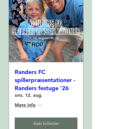
Randers FC
spillerpræsentationer -
Randers festuge '26
ons. 12. aug.
Mere info
Køb billetter