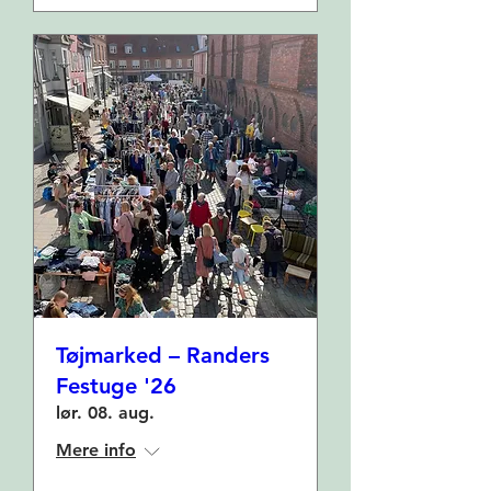
Tøjmarked – Randers
Festuge '26
lør. 08. aug.
Mere info