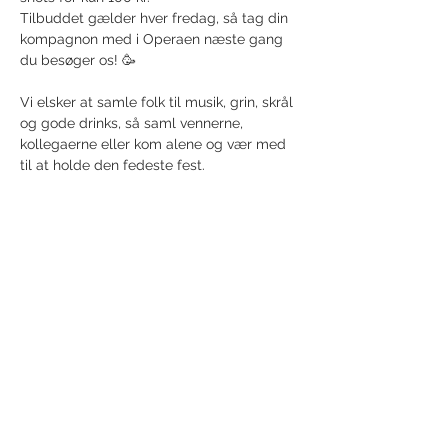
Tilbuddet gælder hver fredag, så tag din 
kompagnon med i Operaen næste gang 
du besøger os! 🥳
Vi elsker at samle folk til musik, grin, skrål 
og gode drinks, så saml vennerne, 
kollegaerne eller kom alene og vær med 
til at holde den fedeste fest. 
Vi ses til den fedeste fredag, skål 
Randers!🍻
Del dette event