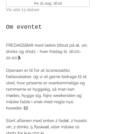
fre. 21. aug., 16.00
Vis alle 13 datoer
Om eventet
FREDAGSBAR med lækre tilbud på øl, vin, 
drinks og shots - hver fredag kl. 16.00-
20.00🕺
Operaen er til for at iscenesætte 
fællesskaber, og vi vil gerne bidrage til et 
sted, hvor priserne er overkommelige og 
rammerne er hyggelig, så man kan 
mødes, hygge sig, fejre weekenden og 
måske falde i snak med nogle nye 
hoveder. 🙌
Start aftenen med enten 2 fadøl, 2 husets 
vin, 2 drinks, 5 flaskeøl, eller måske 10 
shots for kun 100 kr.