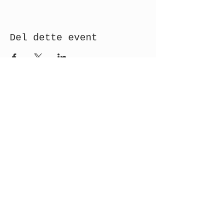
Del dette event
Modtag nyhedsbrev!
Indsend