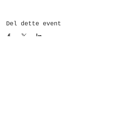
Del dette event
Modtag nyhedsbrev!
Indsend