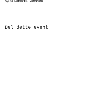
8900 Randers, Danmark
Del dette event
Modtag nyhedsbrev!
Indsend