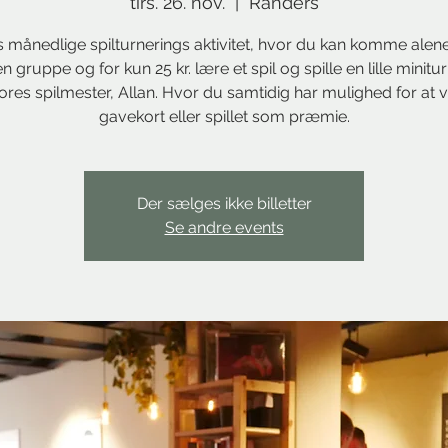
tirs. 26. nov.
  |  
Randers
 månedlige spilturnerings aktivitet, hvor du kan komme alene
 gruppe og for kun 25 kr. lære et spil og spille en lille minitu
res spilmester, Allan. Hvor du samtidig har mulighed for at v
gavekort eller spillet som præmie.
Der sælges ikke billetter
Se andre events