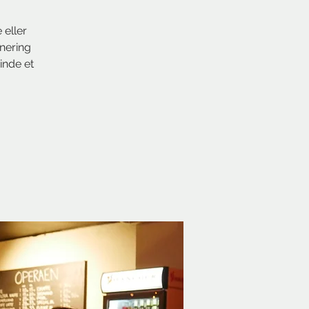
 eller
rnering
inde et