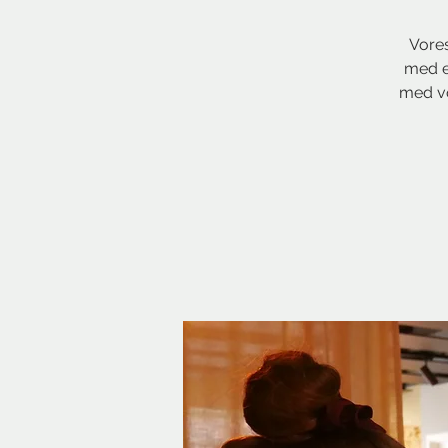
Vores
med en
med vo