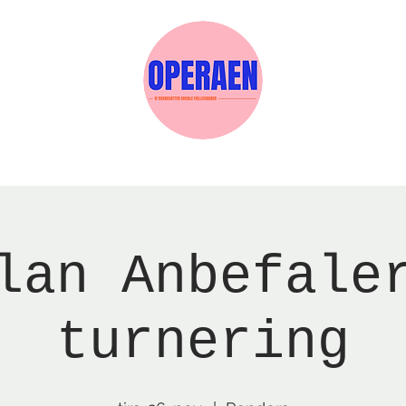
Events
Medlemskab
Gavekort
Sels
lan Anbefale
turnering