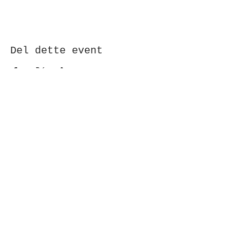
Del dette event
Modtag nyhedsbrev!
Indsend