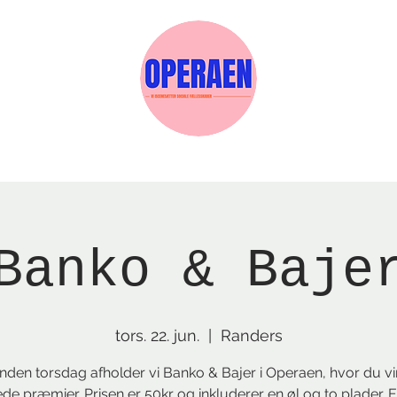
Events
Medlemskab
Gavekort
Sels
Banko & Baje
tors. 22. jun.
  |  
Randers
nden torsdag afholder vi Banko & Bajer i Operaen, hvor du vi
ede præmier. Prisen er 50kr og inkluderer en øl og to plader. E