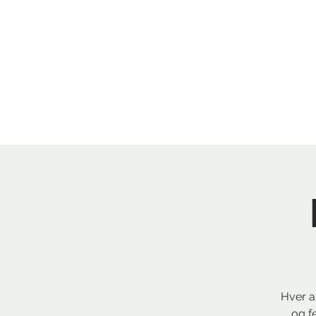
Menu
Reserver bord
Hver a
og f