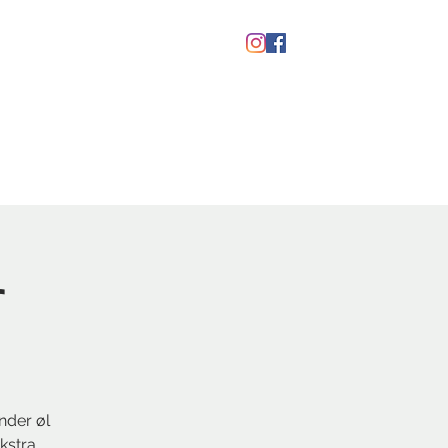
kaber
Ølfestival '26
r
nder øl
kstra