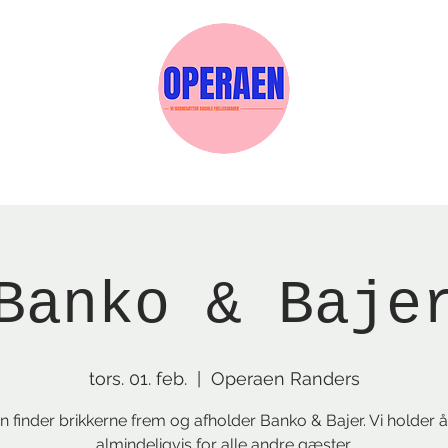
Events
Medlemskab
Gavekort
Sels
Banko & Baje
tors. 01. feb.
  |  
Operaen Randers
 finder brikkerne frem og afholder Banko & Bajer. Vi holder 
almindeligvis for alle andre gæster.