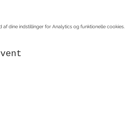
f dine indstillinger for Analytics og funktionelle cookies.
event
Modtag nyhedsbrev!