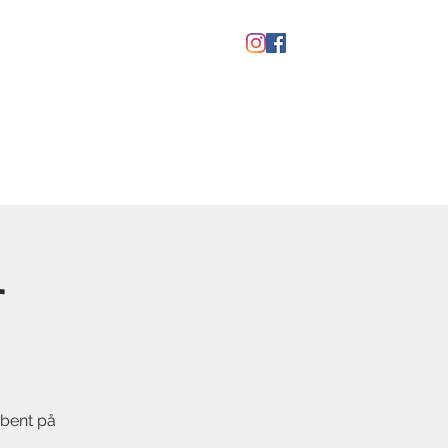
kaber
Ølfestival '26
r
åbent på