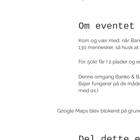
Om eventet
Kom og vær med, når Banko 
130 mennesker, så husk at be
For 50kr får I 2 plader og 
Denne omgang Banko & Bajer
Bajer fungerer på de måd
med os:)
Google Maps blev blokeret på grund a
Del dette 