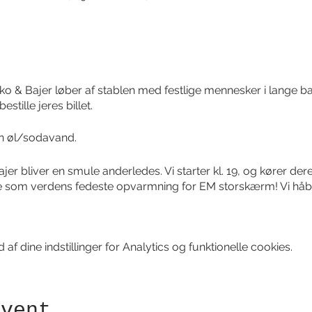
& Bajer løber af stablen med festlige mennesker i lange ban
stille jeres billet.
en øl/sodavand.
 bliver en smule anderledes. Vi starter kl. 19, og kører dere
e som verdens fedeste opvarmning for EM storskærm! Vi hå
f dine indstillinger for Analytics og funktionelle cookies.
event