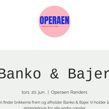
Events
Medlemskab
Gavekort
Sels
Banko & Baje
tors. 20. jun.
  |  
Operaen Randers
 finder brikkerne frem og afholder Banko & Bajer. Vi holder 
almindeligvis for alle andre gæster.