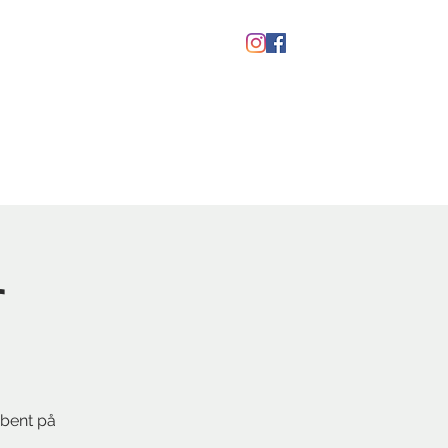
kaber
Ølfestival '26
r
åbent på