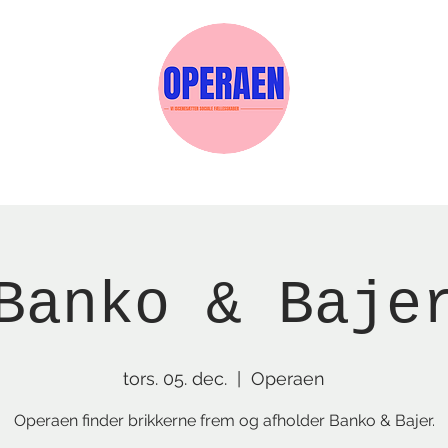
Events
Medlemskab
Gavekort
Sels
Banko & Baje
tors. 05. dec.
  |  
Operaen
Operaen finder brikkerne frem og afholder Banko & Bajer.