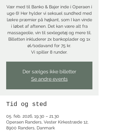
Vær med til Banko & Bajer inde i Operaen i
uge 6! Her hylder vi seksuel sundhed med
lækre præmier på højkant, som I kan vinde
i løbet af aftenen. Det kan være alt fra
massageolie, vin til sexlegetøj og mere til.
Billetten inkluderer 2x bankoplader og 1x
øl/sodavand for 75 kr.
Vi spiller 8 runder.
Der sælges ikke billetter
Se andre events
Tid og sted
05. feb. 2026, 19.30 – 21.30
Operaen Randers, Vester Kirkestræde 12,
8900 Randers, Danmark