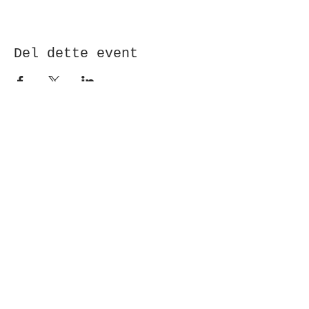
Del dette event
Modtag nyhedsbrev!
Indsend