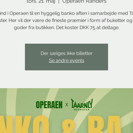
tors. 21. maj
  |  
Operaen Randers
nd i Operaen til en hyggelig banko aften i samarbejde med T
er. Her vil der være de fineste præmier i form af buketter o
goder fra butikken. Det koster DKK 75 at deltage.
Der sælges ikke billetter
Se andre events