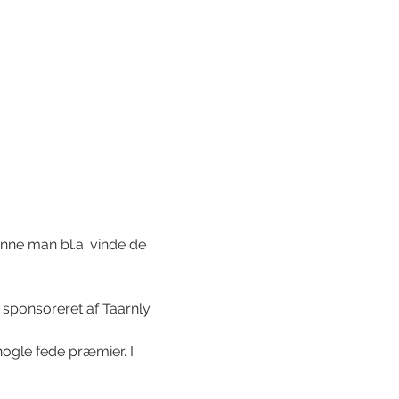
nne man bl.a. vinde de 
sponsoreret af Taarnly 
nogle fede præmier. I 