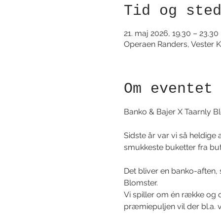
Tid og ste
21. maj 2026, 19.30 – 23.30
Operaen Randers, Vester K
Om eventet
Banko & Bajer X Taarnly Blo
Sidste år var vi så heldig
smukkeste buketter fra butik
Det bliver en banko-aften,
Blomster.
Vi spiller om én række og o
præmiepuljen vil der bl.a. v