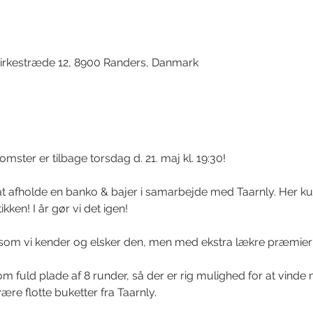
d
irkestræde 12, 8900 Randers, Danmark
mster er tilbage torsdag d. 21. maj kl. 19:30!
e at afholde en banko & bajer i samarbejde med Taarnly. Her ku
ken! I år gør vi det igen!
 som vi kender og elsker den, men med ekstra lækre præmier 
m fuld plade af 8 runder, så der er rig mulighed for at vinde 
ære flotte buketter fra Taarnly.