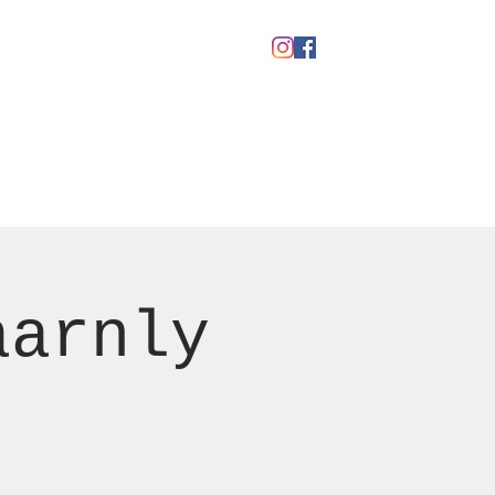
kaber
Ølfestival '26
aarnly