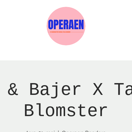
Events
Medlemskab
Gavekort
Sels
 & Bajer X T
Blomster