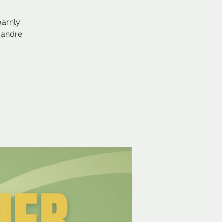
aarnly
g andre