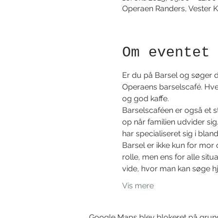
Operaen Randers, Vester K
Om eventet
Er du på Barsel og søger du
Operaens barselscafé. Hver
og god kaffe. 
Barselscaféen er også et 
op når familien udvider sig
har specialiseret sig i bla
Barsel er ikke kun for mor 
rolle, men ens for alle si
vide, hvor man kan søge hj
Vis mere
Google Maps blev blokeret på grund a