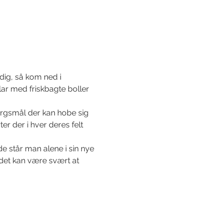
dig, så kom ned i 
ar med friskbagte boller 
rgsmål der kan hobe sig 
r der i hver deres felt 
de står man alene i sin nye 
det kan være svært at 