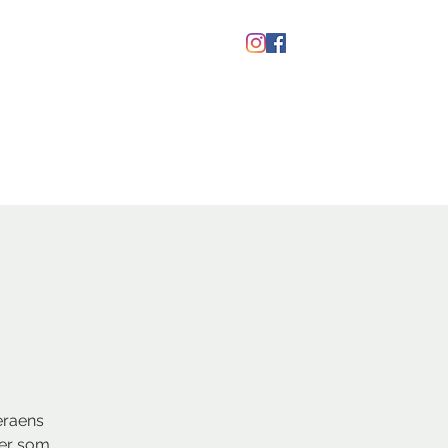
kaber
Ølfestival '26
eraens
ner som