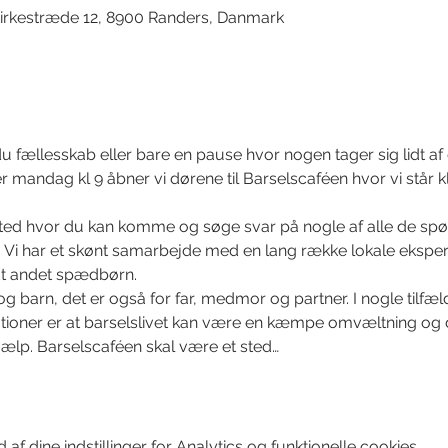
irkestræde 12, 8900 Randers, Danmark
 fællesskab eller bare en pause hvor nogen tager sig lidt af 
 mandag kl 9 åbner vi dørene til Barselscaféen hvor vi står kl
sted hvor du kan komme og søge svar på nogle af alle de spø
. Vi har et skønt samarbejde med en lang række lokale eksperte
ndt andet spædbørn. 
og barn, det er også for far, medmor og partner. I nogle tilfæl
tuationer er at barselslivet kan være en kæmpe omvæltning og 
ælp. Barselscaféen skal være et sted…
f dine indstillinger for Analytics og funktionelle cookies.