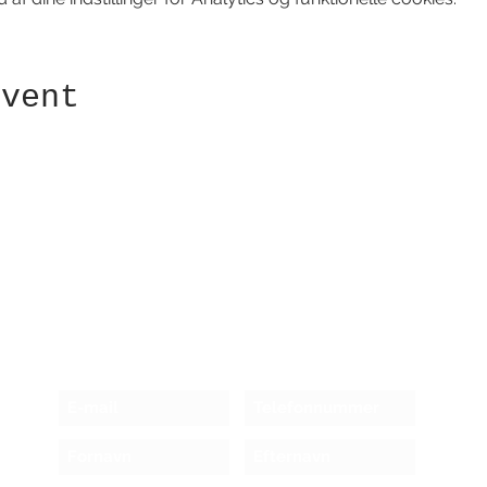
event
Modtag nyhedsbrev!