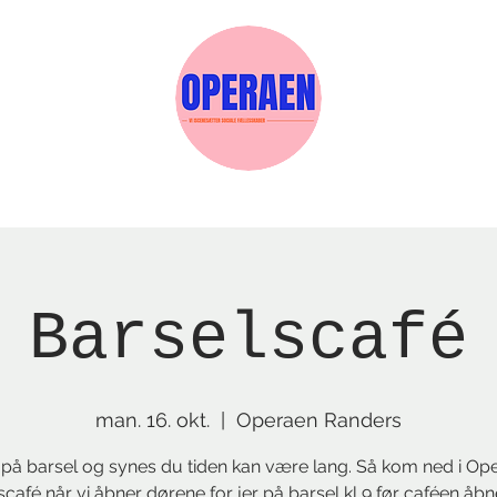
Events
Medlemskab
Gavekort
Sels
Barselscafé
man. 16. okt.
  |  
Operaen Randers
 på barsel og synes du tiden kan være lang. Så kom ned i Op
scafé når vi åbner dørene for jer på barsel kl 9 før caféen åb