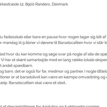
irkestræde 12, 8900 Randers, Danmark
 fællesskab eller bare en pause hvor nogen tager sig lidt af 
 mandag kl 9 åbner vi dørene til Barselscaféen hvor vi står kl
sted hvor du kan komme og søge svar på nogle af alle de spø
. Vi har et skønt samarbejde med en lang række lokale eksperte
ndt andet spædbørn. 
og barn, det er også for far, medmor og partner. I nogle tilfæl
tuationer er at barselslivet kan være en kæmpe omvæltning og 
ælp. Barselscaféen skal være et sted…
f dine indstillinger for Analytics og funktionelle cookies.