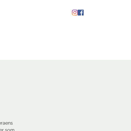
kaber
Ølfestival '26
eraens
ner som