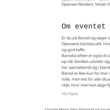
Operaen Randers, Vester K
Om eventet
Er du på Barsel og søger du
Operaens barselscafé. Hver
og god kaffe. 
Barselscaféen er også et 
op når familien udvider sig
har specialiseret sig i bla
Barsel er ikke kun for mor 
rolle, men ens for alle si
vide, hvor man kan søge hj
Vis mere
Google Maps blev blokeret på grund a