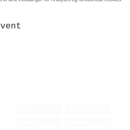
event
Modtag nyhedsbrev!