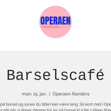
Events
Medlemskab
Gavekort
Sels
Barselscafé
man. 15. jan.
  |  
Operaen Randers
 på barsel og synes du tiden kan være lang. Så kom ned i Op
scafé når vi åbner dørene for jer på barsel kl 9 før caféen åb