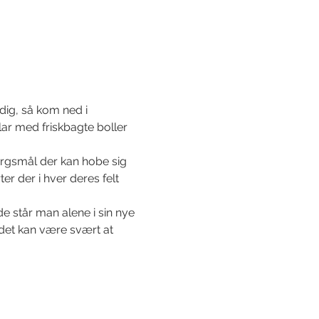
dig, så kom ned i 
ar med friskbagte boller 
rgsmål der kan hobe sig 
r der i hver deres felt 
de står man alene i sin nye 
det kan være svært at 