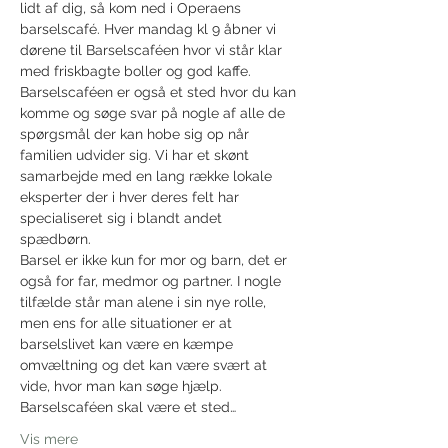
lidt af dig, så kom ned i Operaens 
barselscafé. Hver mandag kl 9 åbner vi 
dørene til Barselscaféen hvor vi står klar 
med friskbagte boller og god kaffe. 
Barselscaféen er også et sted hvor du kan 
komme og søge svar på nogle af alle de 
spørgsmål der kan hobe sig op når 
familien udvider sig. Vi har et skønt 
samarbejde med en lang række lokale 
eksperter der i hver deres felt har 
specialiseret sig i blandt andet 
spædbørn. 
Barsel er ikke kun for mor og barn, det er 
også for far, medmor og partner. I nogle 
tilfælde står man alene i sin nye rolle, 
men ens for alle situationer er at 
barselslivet kan være en kæmpe 
omvæltning og det kan være svært at 
vide, hvor man kan søge hjælp. 
Barselscaféen skal være et sted…
Vis mere