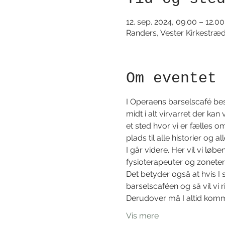
12. sep. 2024, 09.00 – 12.00
Randers, Vester Kirkestræ
Om eventet
I Operaens barselscafé be
midt i alt virvarret der kan 
et sted hvor vi er fælles o
plads til alle historier og a
I går videre. Her vil vi l
fysioterapeuter og zoneter
Det betyder også at hvis I 
barselscaféen og så vil vi 
Derudover må I altid kom
Vis mere