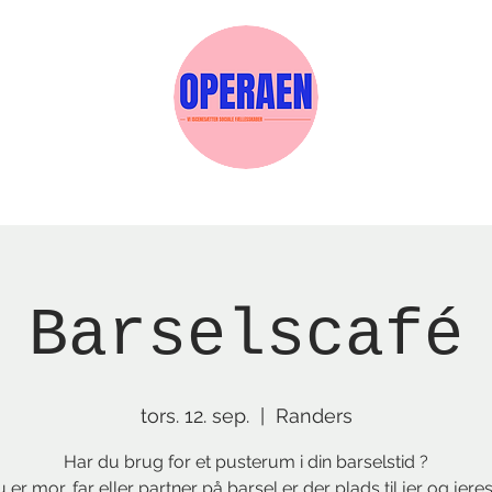
Events
Medlemskab
Gavekort
Sels
Barselscafé
tors. 12. sep.
  |  
Randers
Har du brug for et pusterum i din barselstid ?
er mor, far eller partner på barsel er der plads til jer og jeres