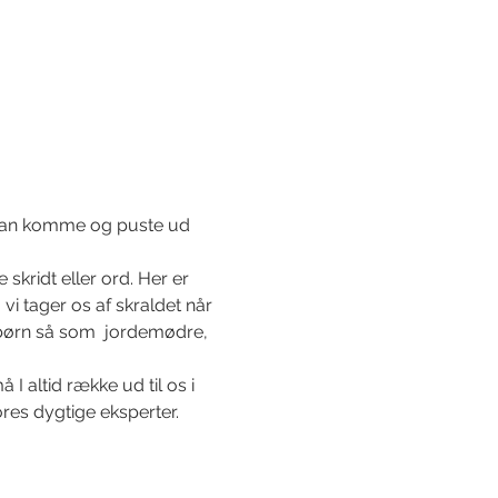
 kan komme og puste ud 
kridt eller ord. Her er 
 vi tager os af skraldet når 
åbørn så som  jordemødre, 
 altid række ud til os i 
res dygtige eksperter. 