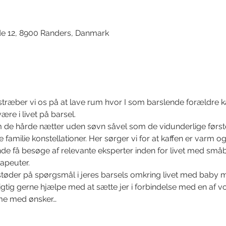
de 12, 8900 Randers, Danmark
stræber vi os på at lave rum hvor I som barslende forældre
være i livet på barsel. 
m de hårde nætter uden søvn såvel som de vidunderlige første s
lle familie konstellationer. Her sørger vi for at kaffen er varm og
øbende få besøge af relevante eksperter inden for livet med sm
apeuter. 
støder på spørgsmål i jeres barsels omkring livet med baby må I
rigtig gerne hjælpe med at sætte jer i forbindelse med en af vo
me med ønsker…