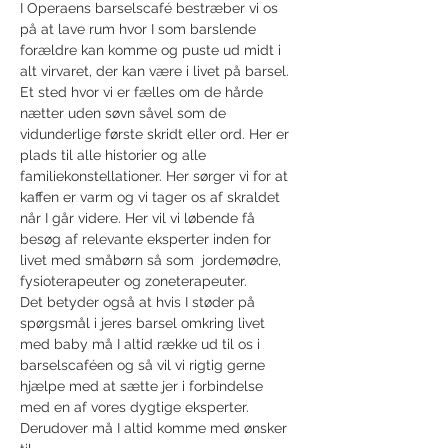
I Operaens barselscafé bestræber vi os 
på at lave rum hvor I som barslende 
forældre kan komme og puste ud midt i 
alt virvaret, der kan være i livet på barsel. 
Et sted hvor vi er fælles om de hårde 
nætter uden søvn såvel som de 
vidunderlige første skridt eller ord. Her er 
plads til alle historier og alle 
familiekonstellationer. Her sørger vi for at 
kaffen er varm og vi tager os af skraldet 
når I går videre. Her vil vi løbende få 
besøg af relevante eksperter inden for 
livet med småbørn så som  jordemødre, 
fysioterapeuter og zoneterapeuter. 
Det betyder også at hvis I støder på 
spørgsmål i jeres barsel omkring livet 
med baby må I altid række ud til os i 
barselscaféen og så vil vi rigtig gerne 
hjælpe med at sætte jer i forbindelse 
med en af vores dygtige eksperter. 
Derudover må I altid komme med ønsker 