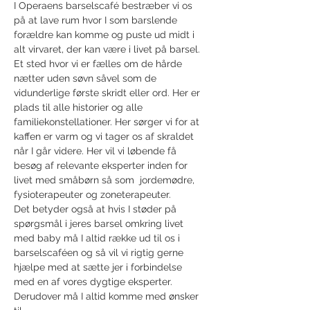
I Operaens barselscafé bestræber vi os 
på at lave rum hvor I som barslende 
forældre kan komme og puste ud midt i 
alt virvaret, der kan være i livet på barsel. 
Et sted hvor vi er fælles om de hårde 
nætter uden søvn såvel som de 
vidunderlige første skridt eller ord. Her er 
plads til alle historier og alle 
familiekonstellationer. Her sørger vi for at 
kaffen er varm og vi tager os af skraldet 
når I går videre. Her vil vi løbende få 
besøg af relevante eksperter inden for 
livet med småbørn så som  jordemødre, 
fysioterapeuter og zoneterapeuter. 
Det betyder også at hvis I støder på 
spørgsmål i jeres barsel omkring livet 
med baby må I altid række ud til os i 
barselscaféen og så vil vi rigtig gerne 
hjælpe med at sætte jer i forbindelse 
med en af vores dygtige eksperter. 
Derudover må I altid komme med ønsker 