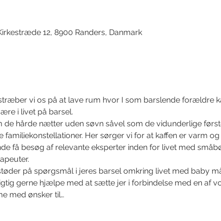
Kirkestræde 12, 8900 Randers, Danmark
stræber vi os på at lave rum hvor I som barslende forældre
være i livet på barsel. 
m de hårde nætter uden søvn såvel som de vidunderlige første 
lle familiekonstellationer. Her sørger vi for at kaffen er varm og
øbende få besøg af relevante eksperter inden for livet med små
apeuter. 
støder på spørgsmål i jeres barsel omkring livet med baby må I 
rigtig gerne hjælpe med at sætte jer i forbindelse med en af vo
e med ønsker til…