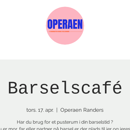
Events
Medlemskab
Gavekort
Sels
Barselscafé
tors. 17. apr.
  |  
Operaen Randers
Har du brug for et pusterum i din barselstid ?
er mor, far eller partner på barsel er der plads til jer og jeres