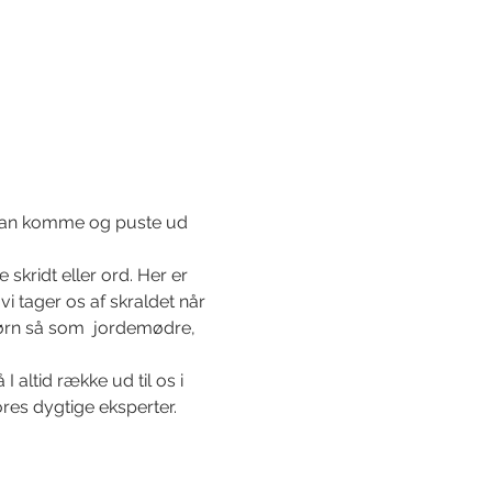
 kan komme og puste ud 
skridt eller ord. Her er 
 vi tager os af skraldet når 
børn så som  jordemødre, 
altid række ud til os i 
res dygtige eksperter. 