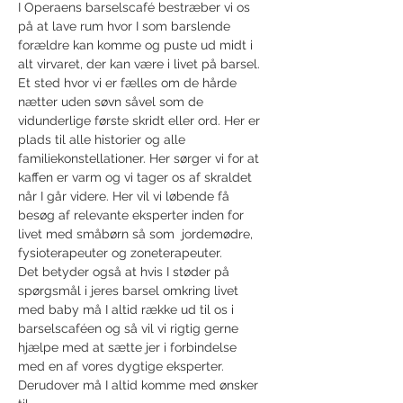
I Operaens barselscafé bestræber vi os 
på at lave rum hvor I som barslende 
forældre kan komme og puste ud midt i 
alt virvaret, der kan være i livet på barsel. 
Et sted hvor vi er fælles om de hårde 
nætter uden søvn såvel som de 
vidunderlige første skridt eller ord. Her er 
plads til alle historier og alle 
familiekonstellationer. Her sørger vi for at 
kaffen er varm og vi tager os af skraldet 
når I går videre. Her vil vi løbende få 
besøg af relevante eksperter inden for 
livet med småbørn så som  jordemødre, 
fysioterapeuter og zoneterapeuter. 
Det betyder også at hvis I støder på 
spørgsmål i jeres barsel omkring livet 
med baby må I altid række ud til os i 
barselscaféen og så vil vi rigtig gerne 
hjælpe med at sætte jer i forbindelse 
med en af vores dygtige eksperter. 
Derudover må I altid komme med ønsker 