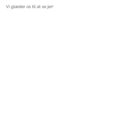
Vi glæder os til at se jer!
Del dette event
Modtag nyhedsbrev!