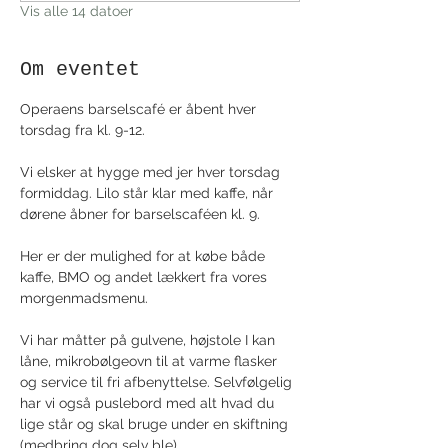
Vis alle 14 datoer
Om eventet
Operaens barselscafé er åbent hver 
torsdag fra kl. 9-12.
Vi elsker at hygge med jer hver torsdag 
formiddag. Lilo står klar med kaffe, når 
dørene åbner for barselscaféen kl. 9. 
Her er der mulighed for at købe både 
kaffe, BMO og andet lækkert fra vores 
morgenmadsmenu.
Vi har måtter på gulvene, højstole I kan 
låne, mikrobølgeovn til at varme flasker 
og service til fri afbenyttelse. Selvfølgelig 
har vi også puslebord med alt hvad du 
lige står og skal bruge under en skiftning 
(medbring dog selv ble).