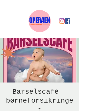
Barselscafé –
børneforsikringe
r