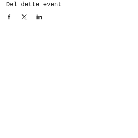
Del dette event
Modtag nyhedsbrev!
Indsend