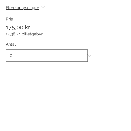
Flere oplysninger
Pris
175,00 kr.
+4,38 kr. billetgebyr
Antal
Billettype
Byvandring - Kunstvandring
Flere oplysninger
Pris
175,00 kr.
+4,38 kr. billetgebyr