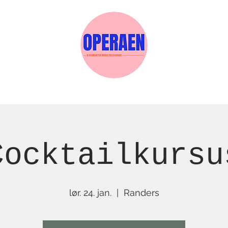
Events
Medlemskab
Gavekort
Sels
Cocktailkursu
lør. 24. jan.
  |  
Randers