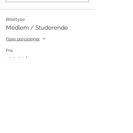
Billettype
Medlem / Studerende
Flere oplysninger
Pris
100,00 kr.
+2,50 kr. billetgebyr
Antal
Total
0,00 kr.
Til kassen