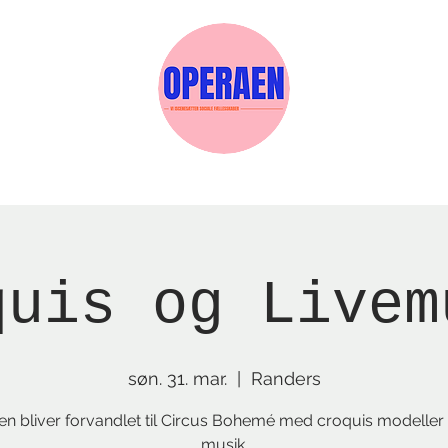
Events
Medlemskab
Gavekort
Sels
quis og Livem
søn. 31. mar.
  |  
Randers
n bliver forvandlet til Circus Bohemé med croquis modeller 
musik.