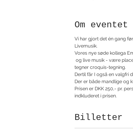
Om eventet
Vi har gjort det én gang før
Livemusik.
Vores nye søde kollega Emm
 og live musik - være placer
tegner croquis-tegning.
Dertil får I også en valgfri
Der er både mandlige og kvi
Prisen er DKK 250,- pr. per
indkluderet i prisen.
Billetter