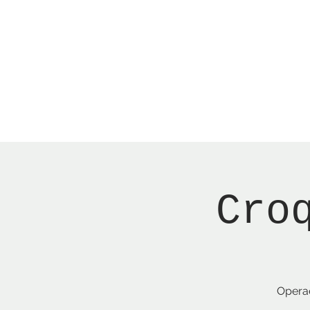
Menu
Reserver bord
Cro
Operae