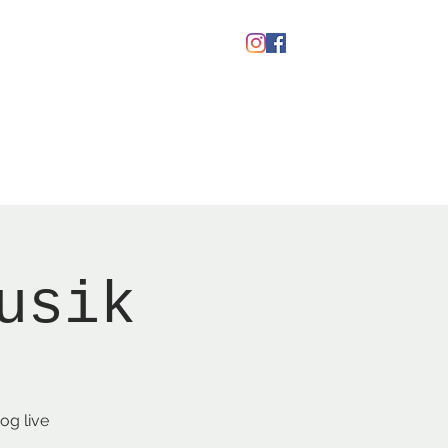
kaber
Ølfestival '26
usik
og live