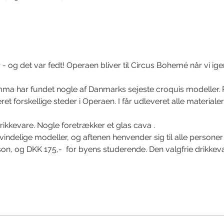
 - og det var fedt! Operaen bliver til Circus Bohemé når vi igen
a har fundet nogle af Danmarks sejeste croquis modeller. P
et forskellige steder i Operaen. I får udleveret alle materiale
 drikkevare. Nogle foretrækker et glas cava . 
ndelige modeller, og aftenen henvender sig til alle personer (
son, og DKK 175,-  for byens studerende. Den valgfrie drikkeva