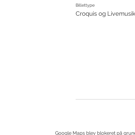
Billettype
Croquis og Livemusi
Google Maps blev blokeret på grund a