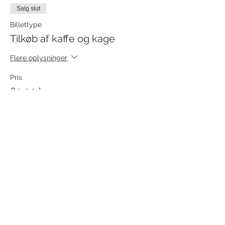
Salg slut
Billettype
Tilkøb af kaffe og kage
Flere oplysninger
Pris
65,00 kr.
+1,63 kr. billetgebyr
Del dette event