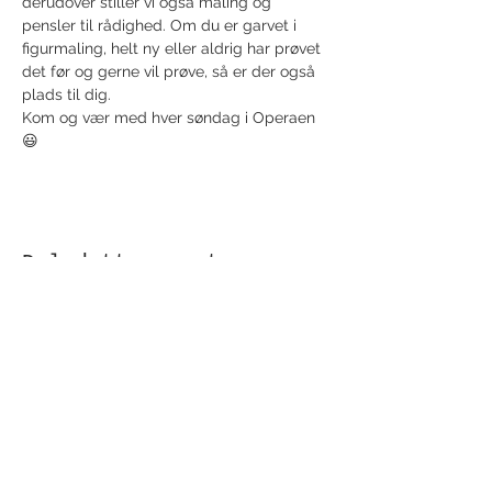
derudover stiller vi også maling og 
pensler til rådighed. Om du er garvet i 
figurmaling, helt ny eller aldrig har prøvet 
det før og gerne vil prøve, så er der også 
plads til dig.
Kom og vær med hver søndag i Operaen 
😃
Del dette event
Modtag nyhedsbrev!