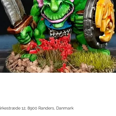
d
irkestræde 12, 8900 Randers, Danmark