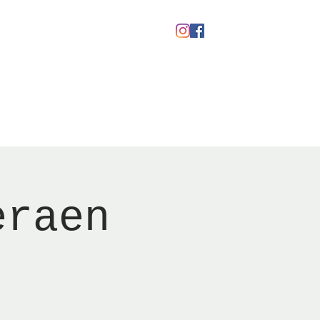
kaber
Ølfestival '26
eraen