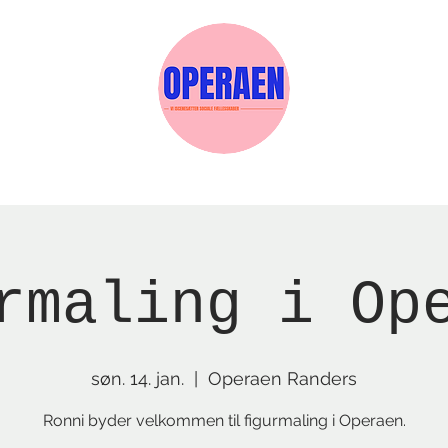
Events
Medlemskab
Gavekort
Sels
rmaling i Op
søn. 14. jan.
  |  
Operaen Randers
Ronni byder velkommen til figurmaling i Operaen.