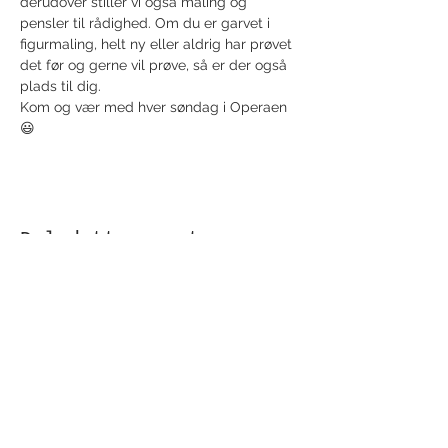
derudover stiller vi også maling og 
pensler til rådighed. Om du er garvet i 
figurmaling, helt ny eller aldrig har prøvet 
det før og gerne vil prøve, så er der også 
plads til dig.
Kom og vær med hver søndag i Operaen 
😃
Del dette event
Modtag nyhedsbrev!