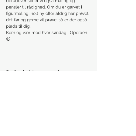
derudover stiller vi også maling og 
pensler til rådighed. Om du er garvet i 
figurmaling, helt ny eller aldrig har prøvet 
det før og gerne vil prøve, så er der også 
plads til dig.
Kom og vær med hver søndag i Operaen 
😃
Del dette event
Modtag nyhedsbrev!