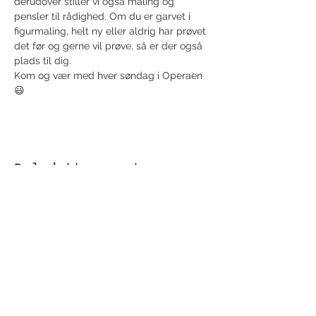
derudover stiller vi også maling og 
pensler til rådighed. Om du er garvet i 
figurmaling, helt ny eller aldrig har prøvet 
det før og gerne vil prøve, så er der også 
plads til dig.
Kom og vær med hver søndag i Operaen 
😃
Del dette event
Modtag nyhedsbrev!