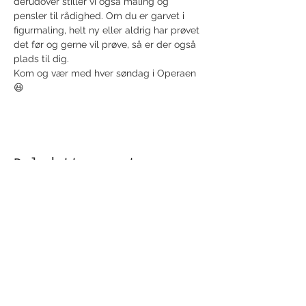
derudover stiller vi også maling og 
pensler til rådighed. Om du er garvet i 
figurmaling, helt ny eller aldrig har prøvet 
det før og gerne vil prøve, så er der også 
plads til dig.
Kom og vær med hver søndag i Operaen 
😃
Del dette event
Modtag nyhedsbrev!