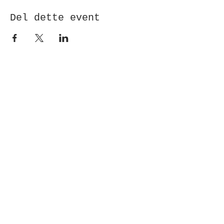
Del dette event
Modtag nyhedsbrev!
Indsend