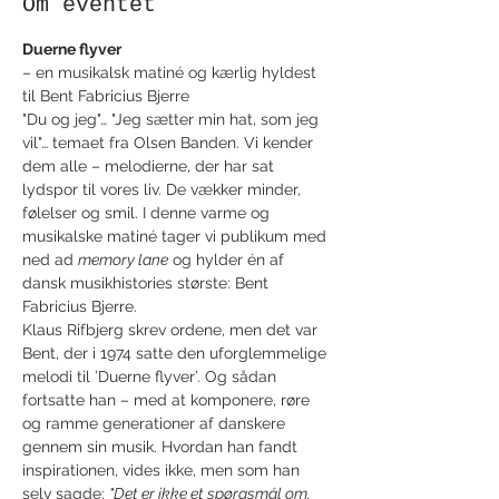
Om eventet
Duerne flyver
– en musikalsk matiné og kærlig hyldest 
til Bent Fabricius Bjerre
"Du og jeg"… "Jeg sætter min hat, som jeg 
vil"… temaet fra Olsen Banden. Vi kender 
dem alle – melodierne, der har sat 
lydspor til vores liv. De vækker minder, 
følelser og smil. I denne varme og 
musikalske matiné tager vi publikum med 
ned ad 
memory lane
 og hylder én af 
dansk musikhistories største: Bent 
Fabricius Bjerre.
Klaus Rifbjerg skrev ordene, men det var 
Bent, der i 1974 satte den uforglemmelige 
melodi til ’Duerne flyver’. Og sådan 
fortsatte han – med at komponere, røre 
og ramme generationer af danskere 
gennem sin musik. Hvordan han fandt 
inspirationen, vides ikke, men som han 
selv sagde: 
"Det er ikke et spørgsmål om, 