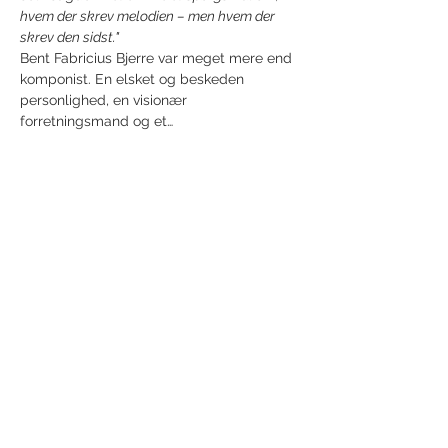
hvem der skrev melodien – men hvem der 
skrev den sidst."
Bent Fabricius Bjerre var meget mere end 
komponist. En elsket og beskeden 
personlighed, en visionær 
forretningsmand og et…
Vis mere
Del dette event
Modtag nyhedsbrev!