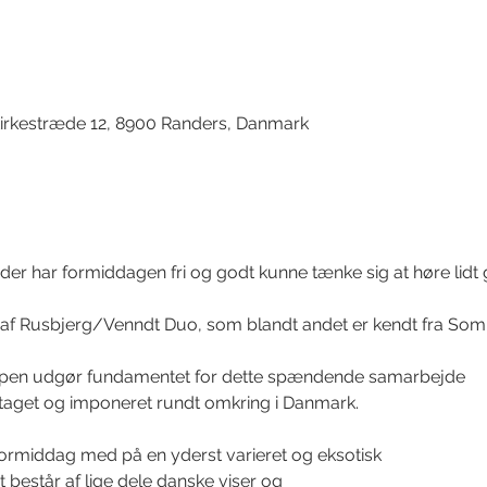
d
irkestræde 12, 8900 Randers, Danmark
 der har formiddagen fri og godt kunne tænke sig at høre lidt g
g af Rusbjerg/Venndt Duo, som blandt andet er kendt fra So
en udgør fundamentet for dette spændende samarbejde
etaget og imponeret rundt omkring i Danmark.
formiddag med på en yderst varieret og eksotisk
t består af lige dele danske viser og