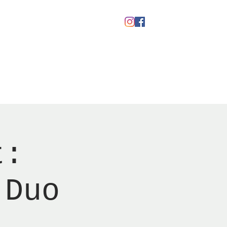
kaber
Ølfestival '26
t:
 Duo