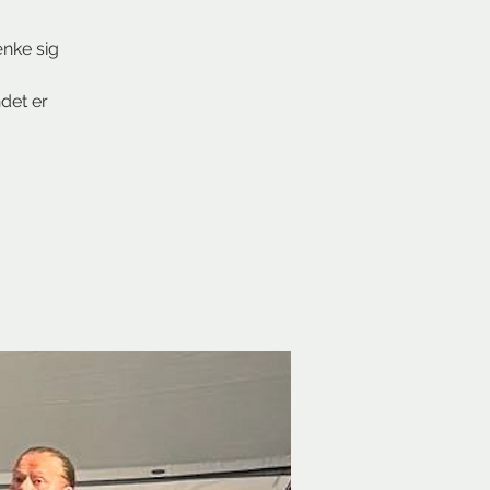
ænke sig
det er