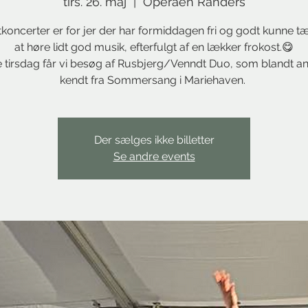
tirs. 26. maj
  |  
Operaen Randers
koncerter er for jer der har formiddagen fri og godt kunne t
at høre lidt god musik, efterfulgt af en lækker frokost.😋
 tirsdag får vi besøg af Rusbjerg/Venndt Duo, som blandt an
kendt fra Sommersang i Mariehaven.
Der sælges ikke billetter
Se andre events