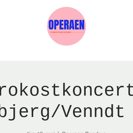
Events
Medlemskab
Gavekort
Sels
rokostkoncer
bjerg/Venndt