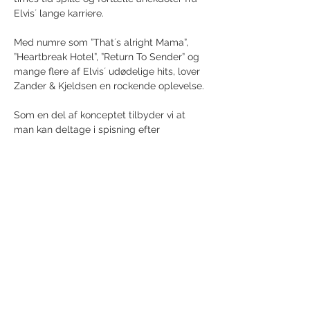
Elvis´ lange karriere.
Med numre som ”That´s alright Mama”, 
”Heartbreak Hotel”, ”Return To Sender” og 
mange flere af Elvis´ udødelige hits, lover 
Zander & Kjeldsen en rockende oplevelse.
Som en del af konceptet tilbyder vi at 
man kan deltage i spisning efter 
koncerten. Det koster blot 50 kr. ekstra.😋
Vis mere
Del dette event