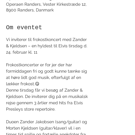
Operaen Randers, Vester Kirkestræde 12,
8900 Randers, Danmark
Om eventet
Vi inviterer til frokostkoncert med Zander 
& Kjeldsen – en hyldest til Elvis tirsdag d. 
24. februar kl. 11
Frokostkoncerter er for jer der har 
formiddagen fri og godt kunne tænke sig 
at høre lidt god musik, efterfulgt af en 
lækker frokost.😋
Denne tirsdag får vi besøg af Zander & 
Kjeldsen. De inviterer dig på en musikalsk 
rejse gennem 3 årtier med hits fra Elvis 
Presleys store repertoire.
Duoen Zander Jakobsen (sang/guitar) og 
Morten Kjeldsen (guitar/klaver) vil i en 
times tid spille og fortælle anekdoter fra 