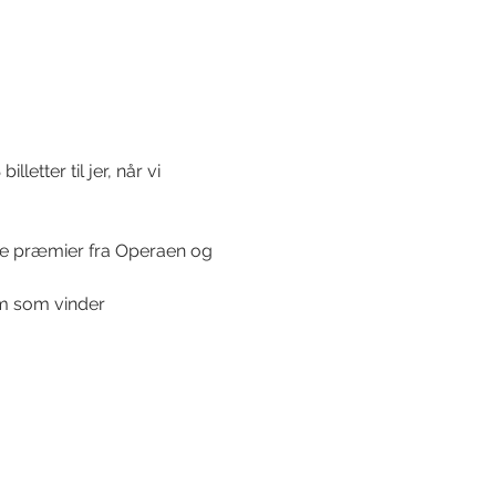
S
 billetter til jer, når vi 
ede præmier fra Operaen og 
em som vinder