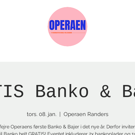
Events
Medlemskab
Gavekort
Sels
TIS Banko & B
tors. 08. jan.
  |  
Operaen Randers
 fejre Operaens første Banko & Bajer i det nye år. Derfor invitere
til Banko helt GRATIS! Eventet inkluderer 2x bankoplader og 1