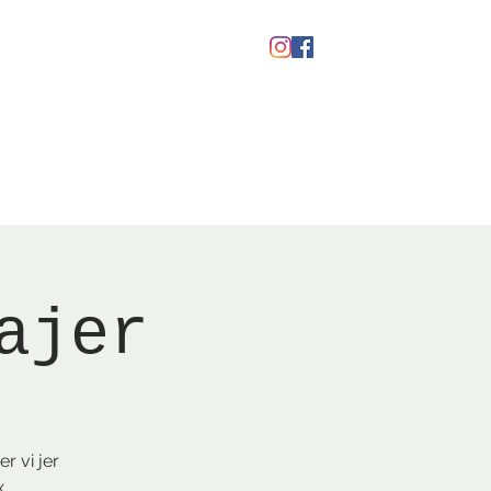
kaber
Ølfestival '26
ajer
r vi jer
x