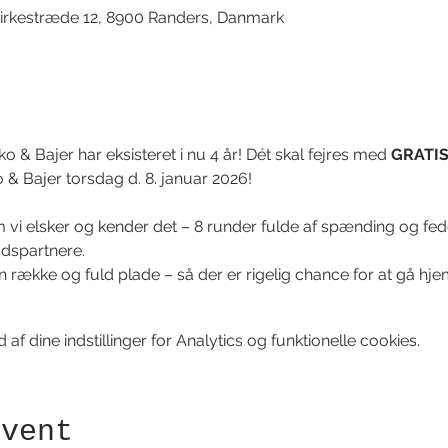
irkestræde 12, 8900 Randers, Danmark
o & Bajer har eksisteret i nu 4 år! Dét skal fejres med 
GRATI
 & Bajer torsdag d. 8. januar 2026! 
m vi elsker og kender det – 8 runder fulde af spænding og f
jdspartnere.
n række og fuld plade – så der er rigelig chance for at gå hj
f dine indstillinger for Analytics og funktionelle cookies.
event