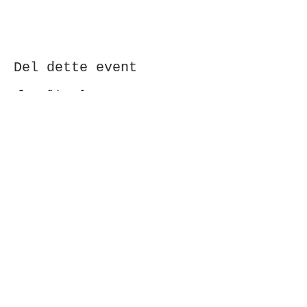
Del dette event
Modtag nyhedsbrev!
Indsend