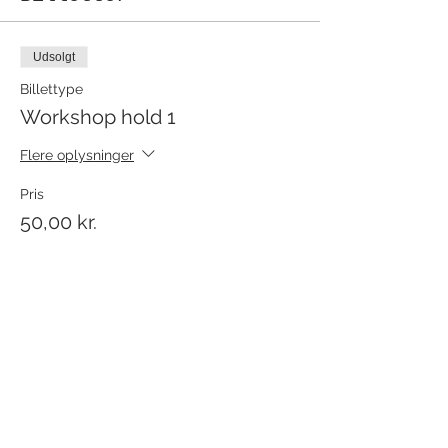
Udsolgt
Billettype
Workshop hold 1
Flere oplysninger
Pris
50,00 kr.
+1,25 kr. billetgebyr
dette event er udsolgt
Del dette event