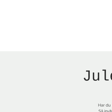
Menu
Reserver bord
Jul
Har du 
Så invi