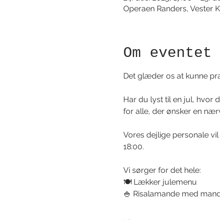
Operaen Randers, Vester K
Om eventet
Det glæder os at kunne præ
Har du lyst til en jul, hvor
for alle, der ønsker en næ
Vores dejlige personale vil 
18:00.
Vi sørger for det hele: 
🍽️ Lækker julemenu 
🍚 Risalamande med man