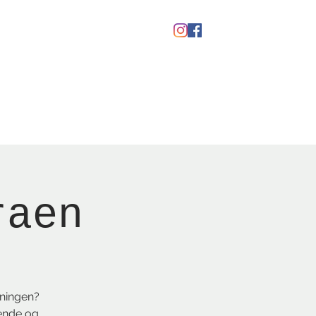
kaber
Ølfestival '26
raen
mningen?
rende og