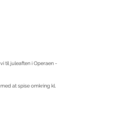
i til juleaften i Operaen
- 
g med at spise omkring kl. 