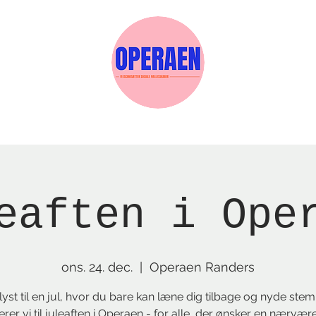
Events
Medlemskab
Gavekort
Sels
eaften i Ope
ons. 24. dec.
  |  
Operaen Randers
lyst til en jul, hvor du bare kan læne dig tilbage og nyde ste
terer vi til juleaften i Operaen - for alle, der ønsker en nærvæ