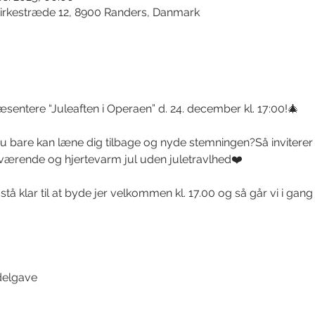
irkestræde 12, 8900 Randers, Danmark
sentere “Juleaften i Operaen” d. 24. december kl. 17:00!🎄
 du bare kan læne dig tilbage og nyde stemningen?Så inviterer v
rværende og hjertevarm jul uden juletravlhed❤️
stå klar til at byde jer velkommen kl. 17.00 og så går vi i gan
delgave