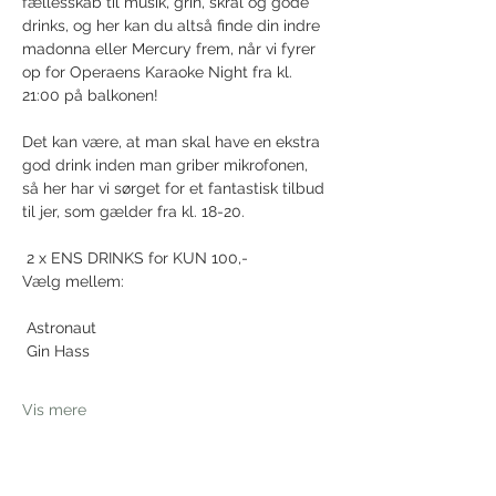
fællesskab til musik, grin, skrål og gode 
drinks, og her kan du altså finde din indre 
madonna eller Mercury frem, når vi fyrer 
op for Operaens Karaoke Night fra kl. 
21:00 på balkonen! 
Det kan være, at man skal have en ekstra 
god drink inden man griber mikrofonen, 
så her har vi sørget for et fantastisk tilbud 
til jer, som gælder fra kl. 18-20. 
 2 x ENS DRINKS for KUN 100,-
Vælg mellem:
 Astronaut
 Gin Hass
Vis mere