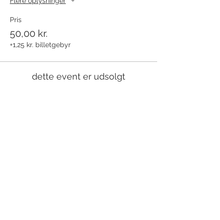
Flere oplysninger
Pris
50,00 kr.
+1,25 kr. billetgebyr
dette event er udsolgt
Del dette event
Modtag nyhedsbrev!