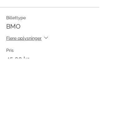
Billettype
BMO
Flere oplysninger
Pris
45,00 kr.
+1,13 kr. billetgebyr
Antal
Total
0,00 kr.
Til kassen