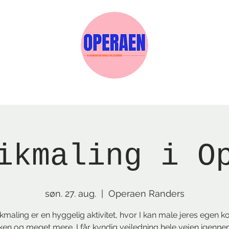
Events
Medlemskab
Gavekort
Sels
ikmaling i O
søn. 27. aug.
  |  
Operaen Randers
maling er en hyggelig aktivitet, hvor I kan male jeres egen ko
rken og meget mere. I får kyndig vejledning hele vejen igenne