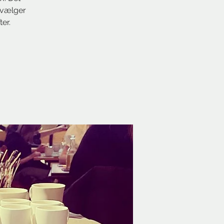
I vælger
er.