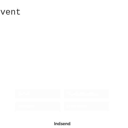
event
Modtag nyhedsbrev!
Indsend