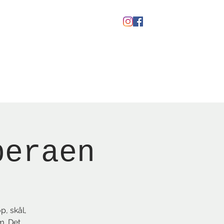
kaber
Ølfestival '26
peraen
p, skål,
m. Det