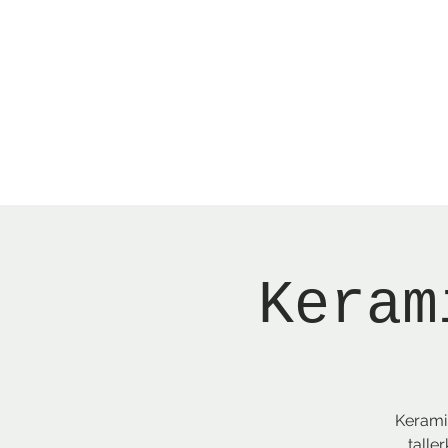
Menu
Reserver bord
Keram
Keramik
talle