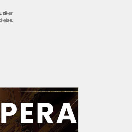
usiker
kkelse,