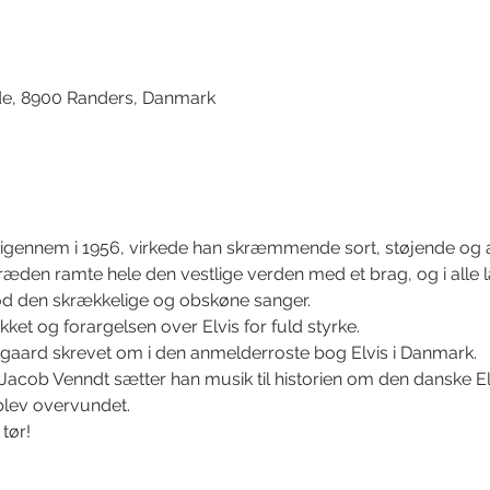
d
de, 8900 Randers, Danmark
d igennem i 1956, virkede han skræmmende sort, støjende og 
den ramte hele den vestlige verden med et brag, og i alle l
 den skrækkelige og obskøne sanger.
et og forargelsen over Elvis for fuld styrke.
Nygaard skrevet om i den anmelderroste bog Elvis i Danmark.
ob Venndt sætter han musik til historien om den danske El
lev overvundet.
tør!