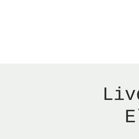
Menu
Reserver bord
Liv
E