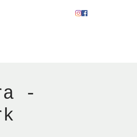
kaber
Ølfestival '26
ra -
rk