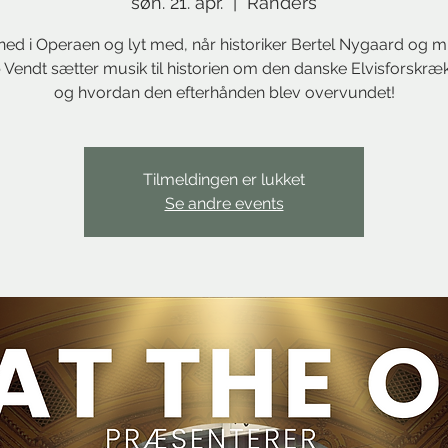
søn. 21. apr.
  |  
Randers
ed i Operaen og lyt med, når historiker Bertel Nygaard og m
Vendt sætter musik til historien om den danske Elvisforskræ
og hvordan den efterhånden blev overvundet!
Tilmeldingen er lukket
Se andre events