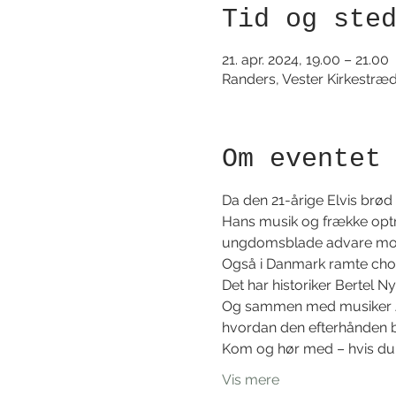
Tid og ste
21. apr. 2024, 19.00 – 21.00
Randers, Vester Kirkestræ
Om eventet
Da den 21-årige Elvis brø
Hans musik og frække optræ
ungdomsblade advare mod
Også i Danmark ramte chokk
Det har historiker Bertel 
Og sammen med musiker Jac
hvordan den efterhånden b
Kom og hør med – hvis du 
Vis mere