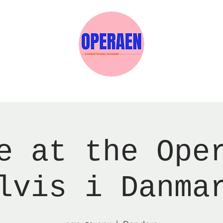
Events
Medlemskab
Gavekort
Sels
e at the Ope
lvis i Danma