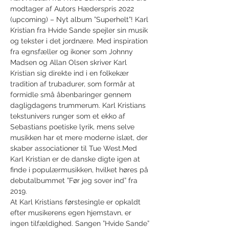
modtager af Autors Hæderspris 2022 
(upcoming) – Nyt album ”Superhelt”! Karl 
Kristian fra Hvide Sande spejler sin musik 
og tekster i det jordnære. Med inspiration 
fra egnsfæller og ikoner som Johnny 
Madsen og Allan Olsen skriver Karl 
Kristian sig direkte ind i en folkekær 
tradition af trubadurer, som formår at 
formidle små åbenbaringer gennem 
dagligdagens trummerum. Karl Kristians 
tekstunivers runger som et ekko af 
Sebastians poetiske lyrik, mens selve 
musikken har et mere moderne islæt, der 
skaber associationer til Tue West.Med 
Karl Kristian er de danske digte igen at 
finde i populærmusikken, hvilket høres på 
debutalbummet ”Før jeg sover ind” fra 
2019. 
At Karl Kristians førstesingle er opkaldt 
efter musikerens egen hjemstavn, er 
ingen tilfældighed. Sangen ”Hvide Sande” 